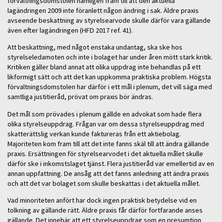
förvaltningsdomstolen nämligen fram till att den aktuella
lagändringen 2009 inte föranlett någon ändring i sak. Äldre praxis
avseende beskattning av styrelsearvode skulle därför vara gällande
även efter lagändringen (HFD 2017 ref. 41).
Att beskattning, med något enstaka undantag, ska ske hos
styrelseledamoten och inte i bolaget har under åren mött stark kritik.
Kritiken gäller bland annat att olika uppdrag inte behandlas på ett
likformigt sätt och att det kan uppkomma praktiska problem. Högsta
förvaltningsdomstolen har därför i ett mål i plenum, det vill säga med
samtliga justitieråd, prövat om praxis bör ändras.
Det mål som prövades i plenum gällde en advokat som hade flera
olika styrelseuppdrag. Frågan var om dessa styrelseuppdrag med
skatterättslig verkan kunde faktureras från ett aktiebolag.
Majoriteten kom fram till att det inte fanns skäl till att ändra gällande
praxis. Ersättningen för styrelsearvodet i det aktuella målet skulle
därför ske i inkomstslaget tjänst. Flera justitieråd var emellertid av en
annan uppfattning. De ansåg att det fanns anledning att ändra praxis
och att det var bolaget som skulle beskattas i det aktuella målet.
Vad minoriteten anfört har dock ingen praktisk betydelse vid en
tolkning av gällande rätt. Äldre praxis får därför fortfarande anses
gällande. Det innebär att ett styrelseuppdrag som en presumtion