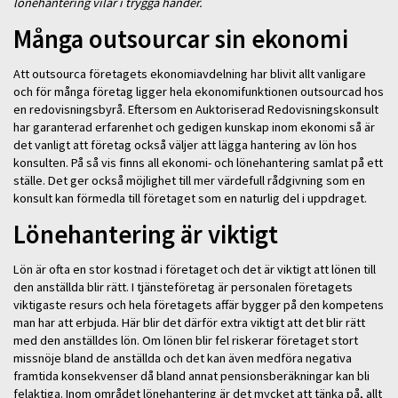
lönehantering vilar i trygga händer.
Många outsourcar sin ekonomi
Att outsourca företagets ekonomiavdelning har blivit allt vanligare
och för många företag ligger hela ekonomifunktionen outsourcad hos
en redovisningsbyrå. Eftersom en Auktoriserad Redovisningskonsult
har garanterad erfarenhet och gedigen kunskap inom ekonomi så är
det vanligt att företag också väljer att lägga hantering av lön hos
konsulten. På så vis finns all ekonomi- och lönehantering samlat på ett
ställe. Det ger också möjlighet till mer värdefull rådgivning som en
konsult kan förmedla till företaget som en naturlig del i uppdraget.
Lönehantering är viktigt
Lön är ofta en stor kostnad i företaget och det är viktigt att lönen till
den anställda blir rätt. I tjänsteföretag är personalen företagets
viktigaste resurs och hela företagets affär bygger på den kompetens
man har att erbjuda. Här blir det därför extra viktigt att det blir rätt
med den anställdes lön. Om lönen blir fel riskerar företaget stort
missnöje bland de anställda och det kan även medföra negativa
framtida konsekvenser då bland annat pensionsberäkningar kan bli
felaktiga. Inom området lönehantering är det mycket att tänka på, allt