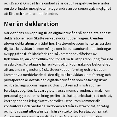
och 15 april. Om det finns ombud så är det till respektive leverantör
om de erbjuder möjligheten att ge andra än personen själv möjlighet
att läsa och hantera meddelanden.
Mer än deklaration
När det finns en koppling till en digital brevlåda så är det inte endast
deklarationen som Skatteverket skickar ut den vägen. Ärenden
utöver deklarationsområdet hos Skatteverket som hanteras via den
digitala brevlådan är inom många områden. I samband med ändringar
av uppgifter till folkbokföringen så kommer bekräftelser av
flyttanmälan, en kontrollfunktion för att se till att personuppgifter inte
missbrukas. Företagare har en kontrollfunktion gällande behörighet
att använda e‑tjänster på skatteverket.se, företag och privat som
kommer via meddelande till den digitala brevlådan. Som företag och
privatperson är det via den digitala brevlådan som betalningskrav
och betalningsuppmaningar skickas ut. Även administration av
företagsuppgifter, kassaregister, vissa moms ärenden, anmälan om
personalliggare, beslut kring preliminärskatt, punktskatt, rot-och rut,
korrespondens kring skattekontroller. Dessutom kommer alla
kontoutdrag och beställda saldobesked från skattekontot, företag
och privat samt utbetalningar från skattekonto, företag och privat.
Om en person som har en digital brevlåda avlider, stoppas den