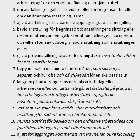
arbetsuppgifter och yrkesbenämning eller tjänstetitel.
om anställningen gäller tills vidare eller för begränsad tid eller
om den är en provanställning, samt
a) vid anställning tills vidare: de uppsägningstider som gäller,
b) vid anställning för begränsad tid: anställningens slutdag eller
de förutsättningar som gäller för att anställningen ska upphöra
och vilken form av tidsbegränsad anställning som anställningen
avser,
c) vid provanställning: prövotidens längd
och eventuella villkor
för provanställningen
.
begynnelselön och andra löneförmåner,
som ska anges
separat
, och hur ofta
och på vilket sätt
lönen ska betalas ut.
längden på arbetstagarens normala arbetsdag eller
arbetsvecka
eller, om detta inte går att fastställa på grund av
hur arbetsgivaren förlägger arbetstiden, uppgift om
anställningens arbetstidsmått på annat sätt.
vad som ska gälla för övertids- eller mertidsarbete och
ersättning för sådant arbete, i förekommande fall.
minsta tidsfrist för besked om den ordinarie arbetstidens och
jourtidens förläggning samt i förekommande fall
a)
att förläggningen kommer att variera mellan olika klockslag