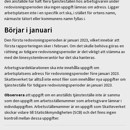
den anställde har haft flera tjänsteställen hos arbetsgivaren under
redovisningsperioden ska ingen uppgift lämnas om adress. Ligger
arbetsplatsen inte i en specifik ort ska, i stället för ortens namn,
närmaste tätort eller kommunens namn fyllas i.
Börjar i januari
Den första redovisningsperioden är januari 2023, vilket innebär att
första rapporteringen sker i februari. Om det skulle behöva göras en
rättning av tidigare redovisningsperioder är det viktigt att stämma av
med din lönesystemleverantör hur det ska hanteras.
Arbetsgivardeklarationen ska inte innehålla uppgift om
arbetsplatsens adress för redovisningsperioder före januari 2023.
Skatteverket tar alltså inte emot filer som innehåller nya uppgifter om
tjänsteställe för tidigare redovisningsperioder än januari 2023.
Observera
att uppgift om en anställds tjänsteställe inte är samma
som den uppgift om arbetsställenummer som arbetsgivare lämnar i
individuppgiften. Arbetsställenummer är en uppgift som Skatteverket
skickar vidare till Statistikmyndigheten (SCB) och det finns ingen
kontroll mellan dessa uppgifter.