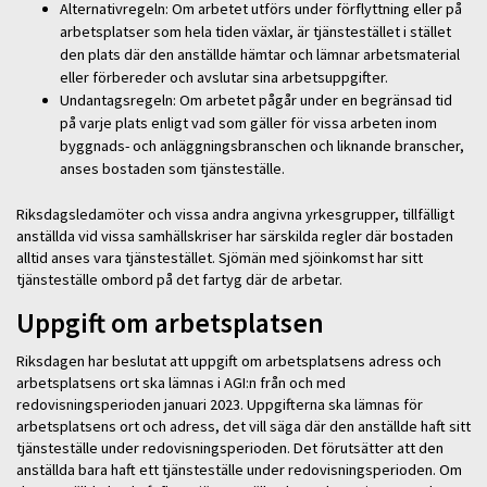
Alternativregeln: Om arbetet utförs under förflyttning eller på
arbetsplatser som hela tiden växlar, är tjänstestället i stället
den plats där den anställde hämtar och lämnar arbetsmaterial
eller förbereder och avslutar sina arbetsuppgifter.
Undantagsregeln: Om arbetet pågår under en begränsad tid
på varje plats enligt vad som gäller för vissa arbeten inom
byggnads- och anläggningsbranschen och liknande branscher,
anses bostaden som tjänsteställe.
Riksdagsledamöter och vissa andra angivna yrkesgrupper, tillfälligt
anställda vid vissa samhällskriser har särskilda regler där bostaden
alltid anses vara tjänstestället. Sjömän med sjöinkomst har sitt
tjänsteställe ombord på det fartyg där de arbetar.
Uppgift om arbetsplatsen
Riksdagen har beslutat att uppgift om arbetsplatsens adress och
arbetsplatsens ort ska lämnas i AGI:n från och med
redovisningsperioden januari 2023. Uppgifterna ska lämnas för
arbetsplatsens ort och adress, det vill säga där den anställde haft sitt
tjänsteställe under redovisningsperioden. Det förutsätter att den
anställda bara haft ett tjänsteställe under redovisningsperioden. Om