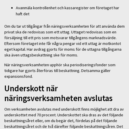
Avanmäla kontrollenhet och kassaregister om företaget har
haft det
Om du tar ut tillgångar från näringsverksamheten för att använda dem
privat ska de redovisas som ett uttag. Uttaget redovisas som en
försäljning till ett pris som motsvarar tillgångens marknadsvärde.
Eftersom företaget inte får några pengar vid ett uttag är motkontot
eget kapital. Har avdrag gjorts för moms för de uttagna tillgångarna
ska även uttagsbeskattning ske för moms.
När näringsverksamheten upphör ska periodiseringsfonder som
tidigare har gjorts återföras till beskattning. Detsamma gäller
expansionsfond.
Underskott när
näringsverksamheten avslutas
Om verksamheten avslutas med underskott finns möjlighet att dra av
underskottet med 70 procent. Underskottet ska dras av det följande
beskattningsåret eller, om du begär det, fördelas på det följande
beskattningsåret och de två därefter följande beskattningsåren. Det