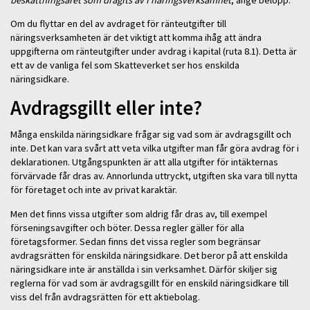
Om du flyttar en del av avdraget för ränteutgifter till
näringsverksamheten är det viktigt att komma ihåg att ändra
uppgifterna om ränteutgifter under avdrag i kapital (ruta 8.1). Detta är
ett av de vanliga fel som Skatteverket ser hos enskilda
näringsidkare.
Avdragsgillt eller inte?
Många enskilda näringsidkare frågar sig vad som är avdragsgillt och
inte. Det kan vara svårt att veta vilka utgifter man får göra avdrag för i
deklarationen. Utgångspunkten är att alla utgifter för intäkternas
förvärvade får dras av. Annorlunda uttryckt, utgiften ska vara till nytta
för företaget och inte av privat karaktär.
Men det finns vissa utgifter som aldrig får dras av, till exempel
förseningsavgifter och böter. Dessa regler gäller för alla
företagsformer. Sedan finns det vissa regler som begränsar
avdragsrätten för enskilda näringsidkare. Det beror på att enskilda
näringsidkare inte är anställda i sin verksamhet. Därför skiljer sig
reglerna för vad som är avdragsgillt för en enskild näringsidkare till
viss del från avdragsrätten för ett aktiebolag.