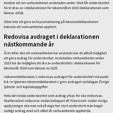
innebär att om verksamheten avslutades under 2024 får underskottet
först dras av i deklarationen för inkomståret 2025 (deklarationen som
lämnas 2026).
Glöm inte att göra en kryssmarkering på inkomstdeklarationen
baksida att verksamheten upphört.
Redovisa avdraget i deklarationen
nästkommande år
Året efter det att verksamheten har avslutats har du alltså möjlighet
att göra avdrag för underskottet. Avslutades verksamheten under
2023 har du möjlighet att dra av underskottet i deklarationen för
inkomstår 2024 som lämnas nu 2025.
I Inkomstdeklaration 1 redovisas avdraget för underskottet vid punkt
8.4. I e-tjänsten Inkomstdeklaration 1 görs avdraget via bilagan
Övriga
tjänste- och kapitaluppgifter
.
Hela det totala underskottet som avdrag yrkas för ska redovisas.
Skatteverket reducerar sedan beloppet till 70 procent. Under övriga
upplysningar ska man också ange hur stort underskott man begär
slutligt avdrag med och vilket år verksamheten upphörde.