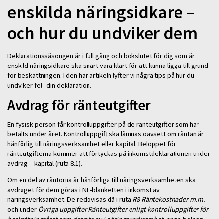
enskilda näringsidkare –
och hur du undviker dem
Deklarationssäsongen är i full gång och bokslutet för dig som är
enskild näringsidkare ska snart vara klart för att kunna ligga till grund
för beskattningen. I den här artikeln lyfter vi några tips på hur du
undviker fel i din deklaration.
Avdrag för ränteutgifter
En fysisk person får kontrolluppgifter på de ränteutgifter som har
betalts under året. Kontrolluppgift ska lämnas oavsett om räntan är
hänförlig till näringsverksamhet eller kapital. Beloppet för
ränteutgifterna kommer att förtyckas på inkomstdeklarationen under
avdrag – kapital (ruta 8.1).
Om en del av räntorna är hänförliga till näringsverksamheten ska
avdraget för dem göras i NE-blanketten i inkomst av
näringsverksamhet. De redovisas då i ruta
R8 Räntekostnader m.m.
och under
Övriga uppgifter Ränteutgifter enligt kontrolluppgifter för
beskattningsåret som dragits av i näringsverksamhet
, ange belopp.