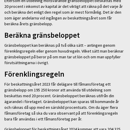
Eftersom en utdelning motsvarande gränsbeloppet beskattas med
20 procent i inkomst av kapital är det viktigt att räkna på det varje år
och beräkna det enligt den regel som är mest förmånlig. Det är den
som äger andelarna vid ingången av beskattningsåret som får
beräkna årets gränsbelopp.
Beräkna gränsbeloppet
Gränsbeloppet kan beräknas på två olika sätt – antingen genom
förenklingsregeln eller genom huvudregeln. Vilket sätt man beräknar
gränsbeloppet på beror på om man tar ut lön och om man uppfyller
förutsättningarna i övrigt.
Förenklingsregeln
För beskattningsåret 2023 får delägare till fåmansföretag ett
gränsbelopp om 195 250 kronor att använda till utdelning som
beskattas med 20 procent. Gränsbeloppet beräknas utifrån din
ägarandel i företaget. Gränsbeloppet kan sparas till kommande år
och räknas då upp med en särskild procentsats. Om du äger flera
fåmansföretag så ska du vara observant på att förenklingsregeln
bara får användas i ett fåmansföretag per år.
Gränsbeloppet för beskattningsåret 2024 kommer att vara 204 325