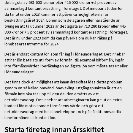
det lägsta av 681 600 kronor eller 426 000 kronor + 5 procent av
sammanlagd kontant ersättning i företaget. Det innebär att den lön
du tar ut under 2023 kommer att påverka möjligheterna för
beskattningsåret 2024. Lönen som delägaren eller närstående är
tvungen att ta ut under 2023 är det lägsta av 713 280 kronor eller 445
800 kronor + 5 procent av sammanlagd kontant ersättning i företaget.
Det är nu under 2023 som du kan påverka om du kan räkna på
lönebaserat utrymme för 2024.
Det är endast kontant lön som får ingå i löneunderlaget. Det innebär
att har lön betalats ut i form av förmån, till exempel bilförmån, ingår
inte förmånsvärdet i beräkningen av lägsta lön som måste tas ut eller
i löneunderlaget.
Det finns dock en möjlighet att innan årsskiftet lösa detta problem
genom en så kallad omvänd löneväxling. Utgångspunkten är att en
förmån inte ska tas upp till den del den ersätts av ett
nettolöneavdrag. Det innebär att arbetsgivaren kan ge ut en extra
kontant lön motsvarande förmånens värde och göra ett
nettolöneavdrag med hela lönebeloppet och på så sätt omvandla
löneförmånen till kontant lön.
Starta företag innan årsskiftet