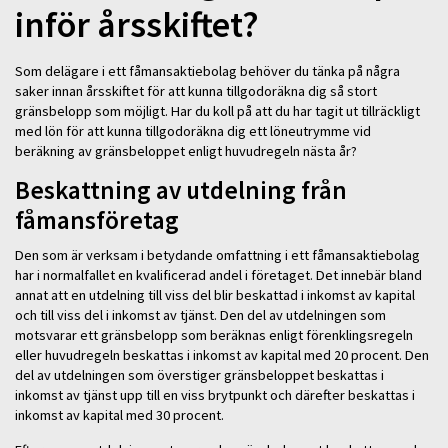
inför årsskiftet?
Som delägare i ett fåmansaktiebolag behöver du tänka på några
saker innan årsskiftet för att kunna tillgodoräkna dig så stort
gränsbelopp som möjligt. Har du koll på att du har tagit ut tillräckligt
med lön för att kunna tillgodoräkna dig ett löneutrymme vid
beräkning av gränsbeloppet enligt huvudregeln nästa år?
Beskattning av utdelning från
fåmansföretag
Den som är verksam i betydande omfattning i ett fåmansaktiebolag
har i normalfallet en kvalificerad andel i företaget. Det innebär bland
annat att en utdelning till viss del blir beskattad i inkomst av kapital
och till viss del i inkomst av tjänst. Den del av utdelningen som
motsvarar ett gränsbelopp som beräknas enligt förenklingsregeln
eller huvudregeln beskattas i inkomst av kapital med 20 procent. Den
del av utdelningen som överstiger gränsbeloppet beskattas i
inkomst av tjänst upp till en viss brytpunkt och därefter beskattas i
inkomst av kapital med 30 procent.