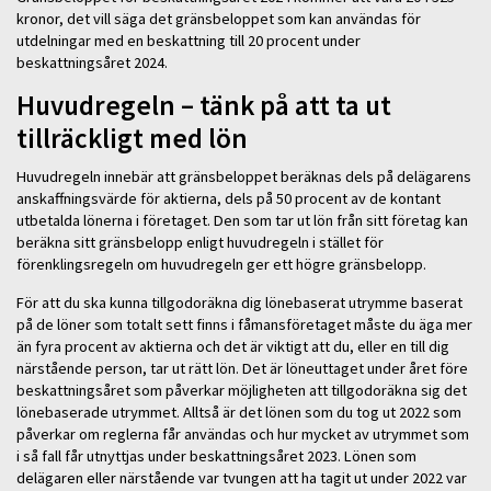
kronor, det vill säga det gränsbeloppet som kan användas för
utdelningar med en beskattning till 20 procent under
beskattningsåret 2024.
Huvudregeln – tänk på att ta ut
tillräckligt med lön
Huvudregeln innebär att gränsbeloppet beräknas dels på delägarens
anskaffningsvärde för aktierna, dels på 50 procent av de kontant
utbetalda lönerna i företaget. Den som tar ut lön från sitt företag kan
beräkna sitt gränsbelopp enligt huvudregeln i stället för
förenklingsregeln om huvudregeln ger ett högre gränsbelopp.
För att du ska kunna tillgodoräkna dig lönebaserat utrymme baserat
på de löner som totalt sett finns i fåmansföretaget måste du äga mer
än fyra procent av aktierna och det är viktigt att du, eller en till dig
närstående person, tar ut rätt lön. Det är löneuttaget under året före
beskattningsåret som påverkar möjligheten att tillgodoräkna sig det
lönebaserade utrymmet. Alltså är det lönen som du tog ut 2022 som
påverkar om reglerna får användas och hur mycket av utrymmet som
i så fall får utnyttjas under beskattningsåret 2023. Lönen som
delägaren eller närstående var tvungen att ha tagit ut under 2022 var