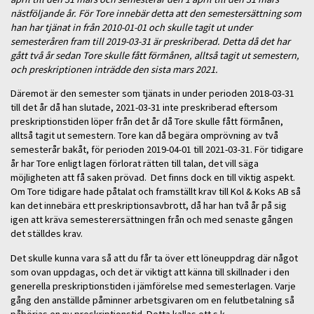
nästföljande år. För Tore innebär detta att den semestersättning som
han har tjänat in från 2010-01-01 och skulle tagit ut under
semesteråren fram till 2019-03-31 är preskriberad. Detta då det har
gått två år sedan Tore skulle fått förmånen, alltså tagit ut semestern,
och preskriptionen inträdde den sista mars 2021.
Däremot är den semester som tjänats in under perioden 2018-03-31
till det år då han slutade, 2021-03-31 inte preskriberad eftersom
preskriptionstiden löper från det år då Tore skulle fått förmånen,
alltså tagit ut semestern. Tore kan då begära omprövning av två
semesterår bakåt, för perioden 2019-04-01 till 2021-03-31. För tidigare
år har Tore enligt lagen förlorat rätten till talan, det vill säga
möjligheten att få saken prövad. Det finns dock en till viktig aspekt.
Om Tore tidigare hade påtalat och framställt krav till Kol & Koks AB så
kan det innebära ett preskriptionsavbrott, då har han två år på sig
igen att kräva semesterersättningen från och med senaste gången
det ställdes krav.
Det skulle kunna vara så att du får ta över ett löneuppdrag där något
som ovan uppdagas, och det är viktigt att känna till skillnader i den
generella preskriptionstiden i jämförelse med semesterlagen. Varje
gång den anställde påminner arbetsgivaren om en felutbetalning så
påbörjas en ny preskriptionstid. Detta kallas ett s.k.