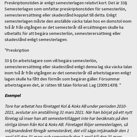
Preskriptionstiden är enligt semesterlagen relativt kort. Det är 33§
Semesterlagen som omfattar preskriptionstiden för semesterlön,
semesterersättning eller skadestånd kopplat till detta. Enligt
semesterlagen måste den anställde väcka talan hos en domstol inom
två år från utgången av det semesterår då ersättningen skulle ha
utbetalts för att begära semesterlön, semesterersättning eller
skadestånd enligt semesterlagen.
”Preskription
33 § En arbetstagare som vill begära semesterlön,
semesterersättning eller skadestånd enligt denna lag ska väcka talan
inom två år från utgången av det semesterår då arbetstagaren enligt
lagen skulle ha fått den förmån som begäran gäller. Försummar
arbetstagaren det, är rätten till talan förlorad. Lag (2009:1439). ”
Exempel
Tore har arbetat hos företaget Kol & Koks AB under perioden 2010-
2021, avslutar sin anställning 31 mars 2021. När han börjat på ett nytt
företag så inser han att semestertillägget inte har beräknats på den
rörliga lönen från Kol & Koks AB. Företaget följer semesterlagen, så
intjänandeåret föregår semesteråret, det vill säga intjänadeår den 1
april till den 31 mars och semesterår den 1 april till den 31 mars