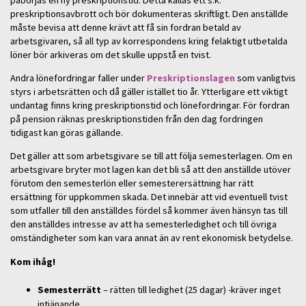
preskriptionsavbrott och bör dokumenteras skriftligt. Den anställde
måste bevisa att denne krävt att få sin fordran betald av
arbetsgivaren, så all typ av korrespondens kring felaktigt utbetalda
löner bör arkiveras om det skulle uppstå en tvist.
Andra lönefordringar faller under
Preskriptionslagen
som vanligtvis
styrs i arbetsrätten och då gäller istället tio år. Ytterligare ett viktigt
undantag finns kring preskriptionstid och lönefordringar. För fordran
på pension räknas preskriptionstiden från den dag fordringen
tidigast kan göras gällande.
Det gäller att som arbetsgivare se till att följa semesterlagen. Om en
arbetsgivare bryter mot lagen kan det bli så att den anställde utöver
förutom den semesterlön eller semesterersättning har rätt
ersättning för uppkommen skada. Det innebär att vid eventuell tvist
som utfaller till den anställdes fördel så kommer även hänsyn tas till
den anställdes intresse av att ha semesterledighet och till övriga
omständigheter som kan vara annat än av rent ekonomisk betydelse.
Kom ihåg!
Semesterrätt
– rätten till ledighet (25 dagar) -kräver inget
intjänande