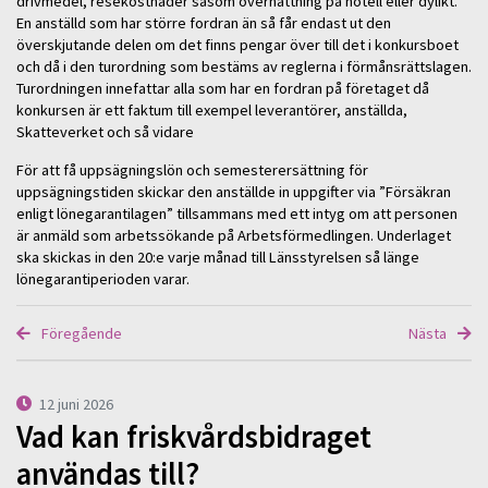
drivmedel, resekostnader såsom övernattning på hotell eller dylikt.
En anställd som har större fordran än så får endast ut den
överskjutande delen om det finns pengar över till det i konkursboet
och då i den turordning som bestäms av reglerna i förmånsrättslagen.
Turordningen innefattar alla som har en fordran på företaget då
konkursen är ett faktum till exempel leverantörer, anställda,
Skatteverket och så vidare
För att få uppsägningslön och semesterersättning för
uppsägningstiden skickar den anställde in uppgifter via ”Försäkran
enligt lönegarantilagen” tillsammans med ett intyg om att personen
är anmäld som arbetssökande på Arbetsförmedlingen. Underlaget
ska skickas in den 20:e varje månad till Länsstyrelsen så länge
lönegarantiperioden varar.
Föregående
Nästa
12 juni 2026
Vad kan friskvårdsbidraget
användas till?