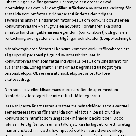
utbetalningen av lönegarantin. Länsstyrelsen ordnar också
inbetalning av skatt. När det gäller utfärdande av arbetsgivarintyg för
anställda som omfattas av lönegaranti är detta den tidigare
styrelsens ansvar. Tingsrätten fattar beslut om konkurs och utser en
konkursförvaltare – vanligtvis en advokat. Förvaltaren ska bland
annat ta hand om gäldenärens egendom (konkursboet) och göra en
förteckning över gäldenärens tillgångar och skulder (bouppteckning).
När arbetsgivaren försatts i konkurs kommer konkursförvaltaren att
säga upp all personal på grund av arbetsbrist. Det är
konkursförvaltaren som fattar individuella beslut om lönegaranti för
alla anställda. Lönegarantin är maximalt begränsad till högst fyra
prisbasbelopp. Observera att maxbeloppet är brutto före
skatteavdrag.
Den som själv eller tillsammans med närstående äger minst en
femtedel av företaget har inte rätt att få lönegaranti.
Det vanligaste är att staten ersätter tre månadslöner samt eventuell
semesterersättning för anställda som ej fått sin lön på grund av
konkurs som inträffat som längst sex månader bakåt i tiden. Dock
räknas inte utgifter som en anställd själv kan ha lagt ut för ett företag
man är anställd i in i detta. Exempel på det kan vara diverse inköp,