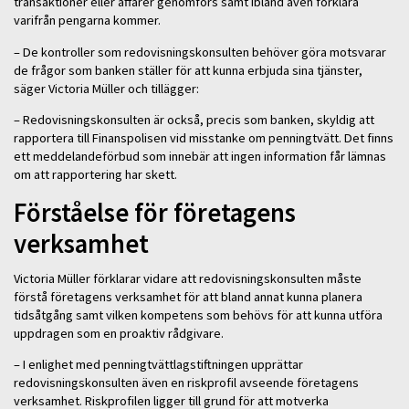
transaktioner eller affärer genomförs samt ibland även förklara
varifrån pengarna kommer.
– De kontroller som redovisningskonsulten behöver göra motsvarar
de frågor som banken ställer för att kunna erbjuda sina tjänster,
säger Victoria Müller och tillägger:
– Redovisningskonsulten är också, precis som banken, skyldig att
rapportera till Finanspolisen vid misstanke om penningtvätt. Det finns
ett meddelandeförbud som innebär att ingen information får lämnas
om att rapportering har skett.
Förståelse för företagens
verksamhet
Victoria Müller förklarar vidare att redovisningskonsulten måste
förstå företagens verksamhet för att bland annat kunna planera
tidsåtgång samt vilken kompetens som behövs för att kunna utföra
uppdragen som en proaktiv rådgivare.
– I enlighet med penningtvättlagstiftningen upprättar
redovisningskonsulten även en riskprofil avseende företagens
verksamhet. Riskprofilen ligger till grund för att motverka