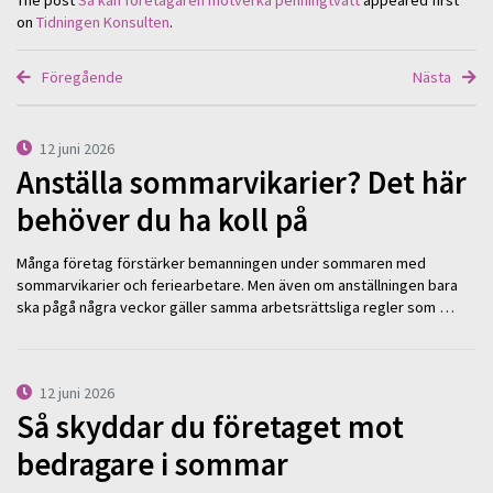
The post
Så kan företagaren motverka penningtvätt
appeared first
on
Tidningen Konsulten
.
Föregående
Nästa
12 juni 2026
Anställa sommarvikarier? Det här
behöver du ha koll på
Många företag förstärker bemanningen under sommaren med
sommarvikarier och feriearbetare. Men även om anställningen bara
ska pågå några veckor gäller samma arbetsrättsliga regler som …
12 juni 2026
Så skyddar du företaget mot
bedragare i sommar