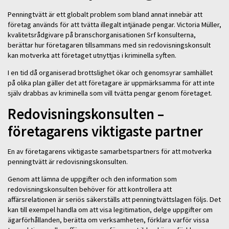
Penningtvätt är ett globalt problem som bland annat innebär att
företag används för att tvätta illegalt intjänade pengar. Victoria Müller,
kvalitetsrådgivare på branschorganisationen Srf konsulterna,
berättar hur företagaren tillsammans med sin redovisningskonsult
kan motverka att företaget utnyttjas i kriminella syften.
I en tid då organiserad brottslighet ökar och genomsyrar samhället
på olika plan gäller det att företagare är uppmärksamma för att inte
själv drabbas av kriminella som vill tvätta pengar genom företaget.
Redovisningskonsulten –
företagarens viktigaste partner
En av företagarens viktigaste samarbetspartners för att motverka
penningtvätt är redovisningskonsulten.
Genom att lämna de uppgifter och den information som
redovisningskonsulten behöver för att kontrollera att
affärsrelationen är seriös säkerställs att penningtvättslagen följs. Det
kan till exempel handla om att visa legitimation, delge uppgifter om
ägarförhållanden, berätta om verksamheten, förklara varför vissa