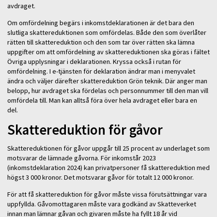
avdraget.
Om omfördelning begärs i inkomstdeklarationen är det bara den
slutliga skattereduktionen som omfördelas. Både den som överlåter
rätten till skattereduktion och den som tar över rätten ska lämna
uppgifter om att omfördelning av skattereduktionen ska göras i fältet
Övriga upplysningar i deklarationen. Kryssa också i rutan för
omfördelning. I e-tjänsten för deklaration ändrar man i menyvalet
ändra och väljer därefter skattereduktion Grön teknik. Där anger man
belopp, hur avdraget ska fördelas och personnummer till den man vill
omfördela till. Man kan alltså föra över hela avdraget eller bara en
del.
Skattereduktion för gåvor
Skattereduktionen för gåvor uppgår till 25 procent av underlaget som
motsvarar de lämnade gåvorna. För inkomstår 2023
(inkomstdeklaration 2024) kan privatpersoner få skattereduktion med
högst 3 000 kronor. Det motsvarar gåvor för totalt 12 000 kronor.
För att få skattereduktion för gåvor måste vissa förutsättningar vara
uppfyllda. Gåvomottagaren måste vara godkänd av Skatteverket
innan man lämnar gåvan och givaren måste ha fyllt 18 år vid