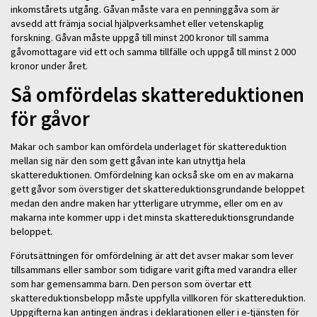
inkomstårets utgång. Gåvan måste vara en penninggåva som är
avsedd att främja social hjälpverksamhet eller vetenskaplig
forskning. Gåvan måste uppgå till minst 200 kronor till samma
gåvomottagare vid ett och samma tillfälle och uppgå till minst 2 000
kronor under året.
Så omfördelas skattereduktionen
för gåvor
Makar och sambor kan omfördela underlaget för skattereduktion
mellan sig när den som gett gåvan inte kan utnyttja hela
skattereduktionen. Omfördelning kan också ske om en av makarna
gett gåvor som överstiger det skattereduktionsgrundande beloppet
medan den andre maken har ytterligare utrymme, eller om en av
makarna inte kommer upp i det minsta skattereduktionsgrundande
beloppet.
Förutsättningen för omfördelning är att det avser makar som lever
tillsammans eller sambor som tidigare varit gifta med varandra eller
som har gemensamma barn. Den person som övertar ett
skattereduktionsbelopp måste uppfylla villkoren för skattereduktion.
Uppgifterna kan antingen ändras i deklarationen eller i e-tjänsten för