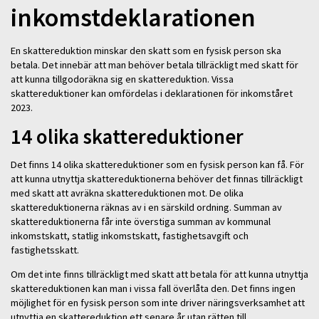
inkomstdeklarationen
En skattereduktion minskar den skatt som en fysisk person ska
betala. Det innebär att man behöver betala tillräckligt med skatt för
att kunna tillgodoräkna sig en skattereduktion. Vissa
skattereduktioner kan omfördelas i deklarationen för inkomståret
2023.
14 olika skattereduktioner
Det finns 14 olika skattereduktioner som en fysisk person kan få. För
att kunna utnyttja skattereduktionerna behöver det finnas tillräckligt
med skatt att avräkna skattereduktionen mot. De olika
skattereduktionerna räknas av i en särskild ordning. Summan av
skattereduktionerna får inte överstiga summan av kommunal
inkomstskatt, statlig inkomstskatt, fastighetsavgift och
fastighetsskatt.
Om det inte finns tillräckligt med skatt att betala för att kunna utnyttja
skattereduktionen kan man i vissa fall överlåta den. Det finns ingen
möjlighet för en fysisk person som inte driver näringsverksamhet att
utnyttja en skattereduktion ett senare år utan rätten till