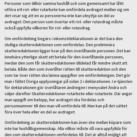
Personer som tillhör samma hushåll och som gemensamt har låtit
utföra ett rot- eller rutarbete kan omfördela avdraget mellan sig om
det visar sig att en av personerna inte kan utnyttja sin del av
avdraget. Den person som övertar ett rot- eller rutavdrag måste
också uppfylla villkoren för rot- eller rutavdrag.
Om omfördelning begärs i inkomstdeklarationen är det bara den
slutliga skattereduktionen som omfördelas. Den preliminära
skattereduktionen ligger kvar på den överlåtande personen. Det kan
innebära ytterlige skatt att betala för den överlåtande personen,
medan den som får skattereduktionen tilldelad får mindre skatt att
betala. Både den som överlåter rätten till skattereduktion och den
som tar över rätten ska lämna uppgifter om omfördelningen. Det gör
man i fältet Övriga upplysningar på sidan 2 i deklarationen. I e-tjänsten
för deklarationen gör överlåtaren ändringen i menyvalet Ändra och
väljer därefter Skattereduktioner rotarbete eller rutarbete. Där anger
man uppgift om belopp, hur avdraget ska fördelas och
personnummer till den man vill omfördela till. Man kan på det sättet
föra över hela eller en del av avdraget.
Omfördelning av skattereduktionen kan även ske mellan köpare som
inte har hushållsgemenskap. Alla villkor måste då vara uppfyllda för
den som skattereduktionen omfördelas till. Det är alltså möjligt att