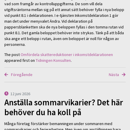
vad som framgår av kontrolluppgifterna. De som vill dela
utgiftsräntorna mellan sig på ett annat sätt behöver fylla i nya belopp
vid punkt 8.1 i deklarationen. I e-tjänsten Inkomstdeklaration 1 gör
man det under menyvalet Ändra. Vid deklaration på
pappersblanketten ska de nya beloppen fyllas i den tomma rutan vid
punkt 8.1. Det gamla beloppet behöver inte strykas. Tänk på att båda
ska ange ett belopp i rutan, även om beloppet är noll för någon av
personerna.
The post
Omfördela skattereduktioner i inkomstdeklarationen
appeared first on
Tidningen Konsulten
.
Föregående
Nästa
12 juni 2026
Anställa sommarvikarier? Det här
behöver du ha koll på
Många företag förstärker bemanningen under sommaren med
sommarvikarier och feriearbetare. Men även om anställningen bara