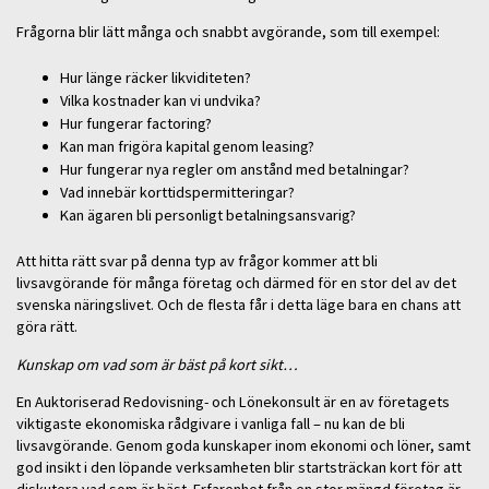
Frågorna blir lätt många och snabbt avgörande, som till exempel:
Hur länge räcker likviditeten?
Vilka kostnader kan vi undvika?
Hur fungerar factoring?
Kan man frigöra kapital genom leasing?
Hur fungerar nya regler om anstånd med betalningar?
Vad innebär korttidspermitteringar?
Kan ägaren bli personligt betalningsansvarig?
Att hitta rätt svar på denna typ av frågor kommer att bli
livsavgörande för många företag och därmed för en stor del av det
svenska näringslivet. Och de flesta får i detta läge bara en chans att
göra rätt.
Kunskap om vad som är bäst på kort sikt…
En Auktoriserad Redovisning- och Lönekonsult är en av företagets
viktigaste ekonomiska rådgivare i vanliga fall – nu kan de bli
livsavgörande. Genom goda kunskaper inom ekonomi och löner, samt
god insikt i den löpande verksamheten blir startsträckan kort för att