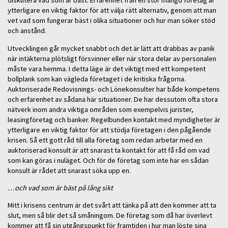
diskutera vad som är bäst. Erfarenhet från en stor mängd företag är
ytterligare en viktig faktor för att välja rätt alternativ, genom att man
vet vad som fungerar bäst i olika situationer och hur man söker stöd
och anstånd.
Utvecklingen går mycket snabbt och det är lätt att drabbas av panik
när intäkterna plötsligt försvinner eller när stora delar av personalen
måste vara hemma. I detta läge är det viktigt med ett kompetent
bollplank som kan vägleda företaget i de kritiska frågorna.
Auktoriserade Redovisnings- och Lönekonsulter har både kompetens
och erfarenhet av sådana här situationer. De har dessutom ofta stora
nätverk inom andra viktiga områden som exempelvis jurister,
leasingföretag och banker. Regelbunden kontakt med myndigheter är
ytterligare en viktig faktor för att stödja företagen i den pågående
krisen. Så ett gott råd till alla företag som redan arbetar med en
auktoriserad konsult är att snarast ta kontakt för att få råd om vad
som kan göras i nuläget. Och för de företag som inte har en sådan
konsult är rådet att snarast söka upp en.
…och vad som är bäst på lång sikt
Mitt i krisens centrum är det svårt att tänka på att den kommer att ta
slut, men så blir det så småningom. De företag som då har överlevt
kommer att få sin utgångspunkt för framtiden i hur man löste sina