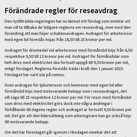
Förändrade regler för reseavdrag
Den nytillträdda regeringen har nu lämnat ett förslag som innebär att
man vill ta tillbaka de tidigare reglerna om reseavdrag, men med den
förändring att man höjer schablonavdragen. Avdraget för arbetsresor
med egen bil föreslås höjas från 18,50 till 25 kronor per mil.
Avdraget för drivmedel vid arbetsresor med förmånsbil höjs från 6,50
respektive 9,50 till 12 kronor per mil. Avdraget för förmånsbilar som
helt drivs med elektricitet ska fortsatt uppgå till 9,50 kronor per mil,
enligt förslaget. Reglerna föreslås träda i kraft den 1 januari 2023.
Förslaget har varit ute på remiss.
Även avdragen för tjänsteresor och hemresor med egen bil eller
förmånsbil höjs med motsvarande belopp som i reseavdraget, det
vill säga till 25 respektive 12 kronor per mil. För resor med förmånsbil
som drivs med elektricitet görs dock inte några ändringar i
förhållande till dagens regler och avdraget är fortsatt 9,50 kronor per
mil. Det gör att den bilersättning som arbetsgivare kan ge också höjs
till motsvarande belopp.
Om det här föreslaget går igenom i riksdagen innebär det att