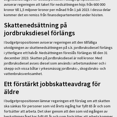
aviserar regeringen att taket för nedsättningen höjs från 600 000
kronor till 1,5 miljoner kronor per månad från 1 juli 2023. I dessa delar
kommer det en remiss från finansdepartementet under hösten.
Skattenedsättning på
jordbruksdiesel förlängs
I budgetpropositionen aviserar regeringen att den tillfälliga
utvidgningen av skattenedsättningen på s.k. jordbruksdiesel förlängs
i ytterligare ett halvår. Nedsättningen föreslås förlängas till den 31
december 2023. Skatten på jordbruksdiesel är noll kronor. Med
jordbruksdiesel avses diesel som används i arbetsmaskiner och i
skepp och vissa båtar i yrkesmässig jordbruks-, skogsbruks- och
vattenbruksverksamhet.
Ett förstärkt jobbskatteavdrag för
äldre
I budgetpropositionen lämnar regeringen ett förslag om att skatten
ska sänkas för personer som vid årets ingång har fyllt 65 år och som
fortsätter att arbeta. Det sker genom att den som vid ingången av
beskattningsåret har fyllt 65 år och som fortsätter att arbeta kommer