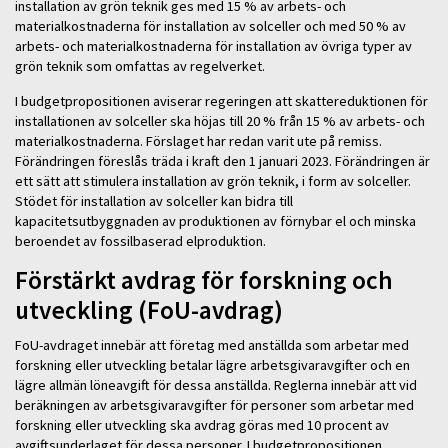
installation av grön teknik ges med 15 % av arbets- och
materialkostnaderna för installation av solceller och med 50 % av
arbets- och materialkostnaderna för installation av övriga typer av
grön teknik som omfattas av regelverket.
I budgetpropositionen aviserar regeringen att skattereduktionen för
installationen av solceller ska höjas till 20 % från 15 % av arbets- och
materialkostnaderna. Förslaget har redan varit ute på remiss.
Förändringen föreslås träda i kraft den 1 januari 2023. Förändringen är
ett sätt att stimulera installation av grön teknik, i form av solceller.
Stödet för installation av solceller kan bidra till
kapacitetsutbyggnaden av produktionen av förnybar el och minska
beroendet av fossilbaserad elproduktion.
Förstärkt avdrag för forskning och
utveckling (FoU-avdrag)
FoU-avdraget innebär att företag med anställda som arbetar med
forskning eller utveckling betalar lägre arbetsgivaravgifter och en
lägre allmän löneavgift för dessa anställda. Reglerna innebär att vid
beräkningen av arbetsgivaravgifter för personer som arbetar med
forskning eller utveckling ska avdrag göras med 10 procent av
avgiftsunderlaget för dessa personer. I budgetpropositionen