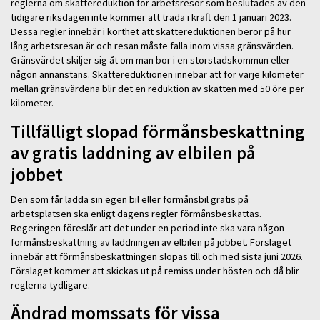
reglerna om skattereduktion för arbetsresor som beslutades av den
tidigare riksdagen inte kommer att träda i kraft den 1 januari 2023.
Dessa regler innebär i korthet att skattereduktionen beror på hur
lång arbetsresan är och resan måste falla inom vissa gränsvärden.
Gränsvärdet skiljer sig åt om man bor i en storstadskommun eller
någon annanstans. Skattereduktionen innebär att för varje kilometer
mellan gränsvärdena blir det en reduktion av skatten med 50 öre per
kilometer.
Tillfälligt slopad förmånsbeskattning
av gratis laddning av elbilen på
jobbet
Den som får ladda sin egen bil eller förmånsbil gratis på
arbetsplatsen ska enligt dagens regler förmånsbeskattas.
Regeringen föreslår att det under en period inte ska vara någon
förmånsbeskattning av laddningen av elbilen på jobbet. Förslaget
innebär att förmånsbeskattningen slopas till och med sista juni 2026.
Förslaget kommer att skickas ut på remiss under hösten och då blir
reglerna tydligare.
Ändrad momssats för vissa