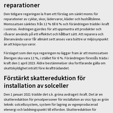
reparationer
Den tidigare regeringen la fram ett förslag om sänkt moms för
reparationer av cyklar, skor, lädervaror, kläder och hushållslinne.
Momssatsen sänktes från 12 % till 6 % och förändringen trädde i kraft
i somras. Ändringen gjordes för att uppmuntra att produkter och
råvaror används på ett effektivt och hållbart sätt. Att reparera och
återanvända varor får allmänt sett anses vara bättre ur miljösynpunkt
än att köpa nya varor.
Förslaget som den nya regeringen nu lägger fram är att momssatsen
återigen ska vara 12 %, i stället för 6 %. Förändringen föreslås träda i
kraft den 1 april 2023. Äldre bestämmelser ska fortfarande gälla om
skattskyldighet inträtt före ikraftträdandet.
Förstärkt skattereduktion för
installation av solceller
Den 1 januari 2021 trädde det s.k. gröna avdraget i kraft. Det är en
skattereduktion för privatpersoner för installation av viss typ av grön
teknik: solcellssystem, system för lagring av egenproducerad
elenergi och laddningspunkt till elfordon. Skattereduktion för