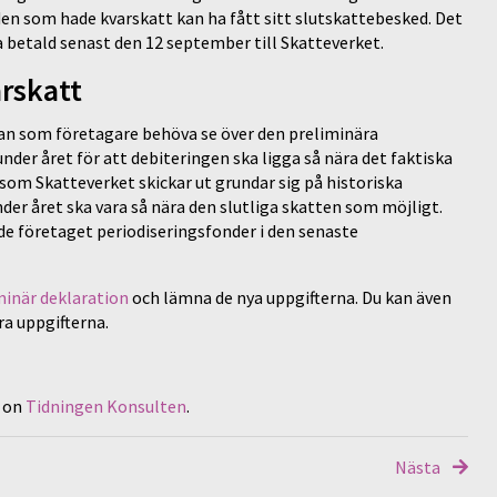
den som hade kvarskatt kan ha fått sitt slutskattebesked. Det
a betald senast den 12 september till Skatteverket.
ärskatt
man som företagare behöva se över den preliminära
nder året för att debiteringen ska ligga så nära det faktiska
som Skatteverket skickar ut grundar sig på historiska
der året ska vara så nära den slutliga skatten som möjligt.
e företaget periodiseringsfonder i den senaste
minär deklaration
och lämna de nya uppgifterna. Du kan även
ra uppgifterna.
t on
Tidningen Konsulten
.
Nästa