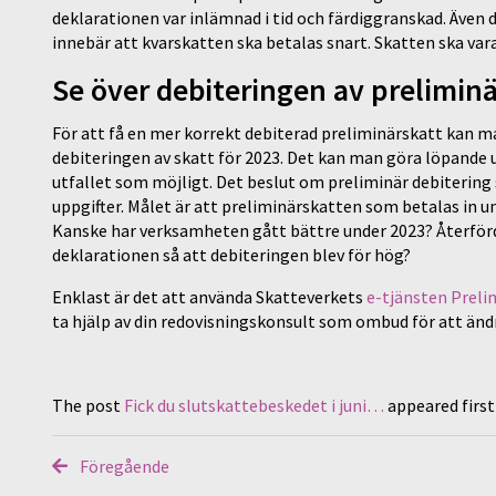
deklarationen var inlämnad i tid och färdiggranskad. Även 
innebär att kvarskatten ska betalas snart. Skatten ska var
Se över debiteringen av prelimin
För att få en mer korrekt debiterad preliminärskatt kan 
debiteringen av skatt för 2023. Det kan man göra löpande u
utfallet som möjligt. Det beslut om preliminär debitering 
uppgifter. Målet är att preliminärskatten som betalas in un
Kanske har verksamheten gått bättre under 2023? Återförd
deklarationen så att debiteringen blev för hög?
Enklast är det att använda Skatteverkets
e-tjänsten Preli
ta hjälp av din redovisningskonsult som ombud för att änd
The post
Fick du slutskattebeskedet i juni…
appeared firs
Föregående