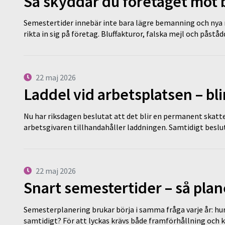
Så skyddar du företaget mot
Semestertider innebär inte bara lägre bemanning och nya ru
rikta in sig på företag. Bluffakturor, falska mejl och påstå
22 maj 2026
Laddel vid arbetsplatsen – bl
Nu har riksdagen beslutat att det blir en permanent skatt
arbetsgivaren tillhandahåller laddningen. Samtidigt bes
22 maj 2026
Snart semestertider – så plan
Semesterplanering brukar börja i samma fråga varje år: hu
samtidigt? För att lyckas krävs både framförhållning och 