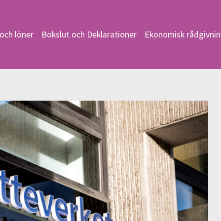
och löner
Bokslut och Deklarationer
Ekonomisk rådgivni