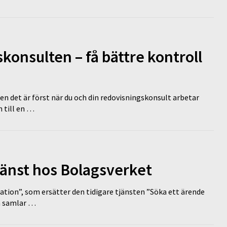
onsulten – få bättre kontroll
en det är först när du och din redovisningskonsult arbetar
 till en …
tjänst hos Bolagsverket
tion”, som ersätter den tidigare tjänsten ”Söka ett ärende
en samlar …