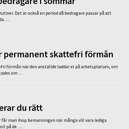
 bedragare i sommar
tiner. Det är också en period då bedragare passar på att
dda …
ir permanent skattefri förmån
efri förmån när den anställde laddar el på arbetsplatsen, om
lutades om …
erar du rätt
r får man ihop bemanningen när många vill vara lediga
koll på de …