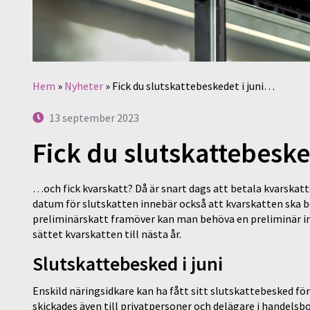
Hem
»
Nyheter
»
Fick du slutskattebeskedet i juni…
13 september 2023
Fick du slutskattebeske
…och fick kvarskatt? Då är snart dags att betala kvarskatt
datum för slutskatten innebär också att kvarskatten ska be
preliminärskatt framöver kan man behöva en preliminär i
sättet kvarskatten till nästa år.
Slutskattebesked i juni
Enskild näringsidkare kan ha fått sitt slutskattebesked fö
skickades även till privatpersoner och delägare i handels