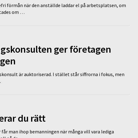
efri förmån när den anställde laddar el på arbetsplatsen, om
lutades om …
ngskonsulten ger företagen
ägen
nsult är auktoriserad. I stället står siffrorna i fokus, men
…
erar du rätt
r får man ihop bemanningen när många vill vara lediga