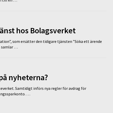
 till en …
tjänst hos Bolagsverket
tion”, som ersätter den tidigare tjänsten ”Söka ett ärende
en samlar …
 på nyheterna?
everket. Samtidigt införs nya regler för avdrag för
eringssparkonto. …