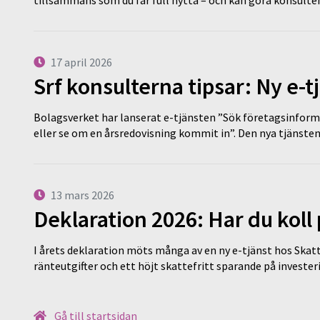
tillsammans som du får full nytta – och kan göra konsulten
17 april 2026
Srf konsulterna tipsar: Ny e-
Bolagsverket har lanserat e-tjänsten ”Sök företagsinforma
eller se om en årsredovisning kommit in”. Den nya tjänst
13 mars 2026
Deklaration 2026: Har du koll
I årets deklaration möts många av en ny e-tjänst hos Skatt
ränteutgifter och ett höjt skattefritt sparande på invest
Gå till startsidan