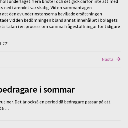
ll underlaget flera brister och det gick därför inte att med
s ned i ärendet var skälig. Vid en sammantagen
tt den av underinstanserna beviljade ersättningen
ade vid den bedömningen bland annat innehållet i bolagets
ts talan i en process om samma frågeställningar för tidigare
8-17
Nästa
 bedragare i sommar
tiner. Det är också en period då bedragare passar på att
dda …