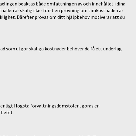
växlingen beaktas både omfattningen av och innehållet i dina
naden är skälig sker först en prövning om timkostnaden är
klighet. Därefter prövas om ditt hjälpbehov motiverar att du
d som utgör skäliga kostnader behöver de få ett underlag
, enligt Högsta förvaltningsdomstolen, göras en
rbetet.