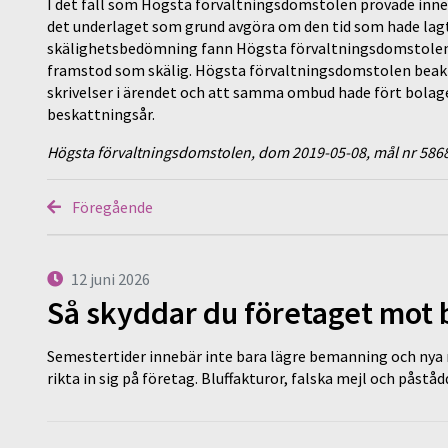
I det fall som Högsta förvaltningsdomstolen prövade innehö
det underlaget som grund avgöra om den tid som hade lagt
skälighetsbedömning fann Högsta förvaltningsdomstolen a
framstod som skälig. Högsta förvaltningsdomstolen beakt
skrivelser i ärendet och att samma ombud hade fört bolage
beskattningsår.
Högsta förvaltningsdomstolen, dom 2019-05-08, mål nr 586
Föregående
12 juni 2026
Så skyddar du företaget mot
Semestertider innebär inte bara lägre bemanning och nya ru
rikta in sig på företag. Bluffakturor, falska mejl och påstå