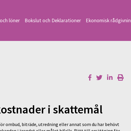
och löner
Bokslut och Deklarationer
Ekonomisk rådgivni
ostnader i skattemål
 för ombud, biträde, utredning eller annat som du har behövt
 yrkanden i ärendet eller målet bifalls. Rätt till ersättning för