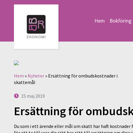
Hem
Bokföring 
Hem
»
Nyheter
»
Ersättning för ombudskostnader i
skattemål
15 maj 2019
Ersättning för ombudsk
Du som i ett ärende eller mål om skatt har haft kostnader
för att ta till vara din rätt har rätt till ersättning om dina