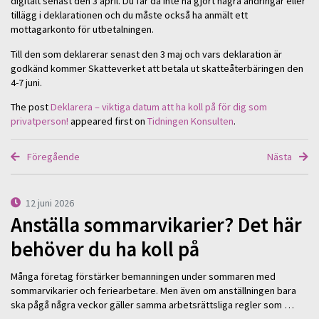
digitalt senast den 3 april. Du får då inte ha gjort några ändringar eller
tillägg i deklarationen och du måste också ha anmält ett
mottagarkonto för utbetalningen.
Till den som deklarerar senast den 3 maj och vars deklaration är
godkänd kommer Skatteverket att betala ut skatteåterbäringen den
4-7 juni.
The post
Deklarera – viktiga datum att ha koll på för dig som
privatperson!
appeared first on
Tidningen Konsulten
.
Föregående
Nästa
12 juni 2026
Anställa sommarvikarier? Det här
behöver du ha koll på
Många företag förstärker bemanningen under sommaren med
sommarvikarier och feriearbetare. Men även om anställningen bara
ska pågå några veckor gäller samma arbetsrättsliga regler som …