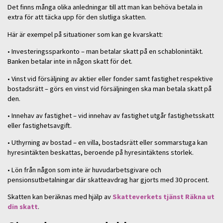
Det finns många olika anledningar till att man kan behöva betala in
extra för att täcka upp för den slutliga skatten.
Här är exempel på situationer som kan ge kvarskatt:
• Investeringssparkonto – man betalar skatt på en schablonintäkt.
Banken betalar inte in någon skatt för det.
• Vinst vid försäljning av aktier eller fonder samt fastighet respektive
bostadsrätt – görs en vinst vid försäljningen ska man betala skatt på
den.
• Innehav av fastighet – vid innehav av fastighet utgår fastighetsskatt
eller fastighetsavgift.
• Uthyrning av bostad – en villa, bostadsrätt eller sommarstuga kan
hyresintäkten beskattas, beroende på hyresintäktens storlek.
• Lön från någon som inte är huvudarbetsgivare och
pensionsutbetalningar där skatteavdrag har gjorts med 30 procent.
Skatten kan beräknas med hjälp av
Skatteverkets tjänst Räkna ut
din skatt
.