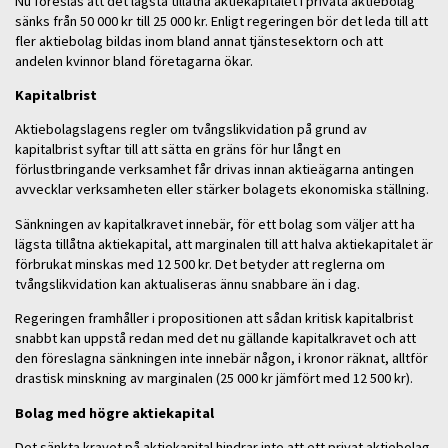
Nu föreslås att det lägsta tillåtna aktiekapitalet i privata aktiebolag
sänks från 50 000 kr till 25 000 kr. Enligt regeringen bör det leda till att
fler aktiebolag bildas inom bland annat tjänstesektorn och att
andelen kvinnor bland företagarna ökar.
Kapitalbrist
Aktiebolagslagens regler om tvångslikvidation på grund av
kapitalbrist syftar till att sätta en gräns för hur långt en
förlustbringande verksamhet får drivas innan aktieägarna antingen
avvecklar verksamheten eller stärker bolagets ekonomiska ställning.
Sänkningen av kapitalkravet innebär, för ett bolag som väljer att ha
lägsta tillåtna aktiekapital, att marginalen till att halva aktiekapitalet är
förbrukat minskas med 12 500 kr. Det betyder att reglerna om
tvångslikvidation kan aktualiseras ännu snabbare än i dag.
Regeringen framhåller i propositionen att sådan kritisk kapitalbrist
snabbt kan uppstå redan med det nu gällande kapitalkravet och att
den föreslagna sänkningen inte innebär någon, i kronor räknat, alltför
drastisk minskning av marginalen (25 000 kr jämfört med 12 500 kr).
Bolag med högre aktiekapital
Det sänkta kravet på aktiekapital hindrar inte att ett privat aktiebolag